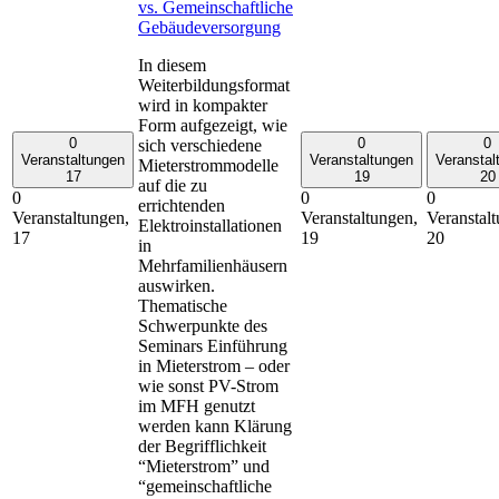
vs. Gemeinschaftliche
Gebäudeversorgung
In diesem
Weiterbildungsformat
wird in kompakter
Form aufgezeigt, wie
0
0
0
sich verschiedene
Veranstaltungen
Veranstaltungen
Veranstal
Mieterstrommodelle
17
19
20
auf die zu
0
0
0
errichtenden
Veranstaltungen,
Veranstaltungen,
Veranstal
Elektroinstallationen
17
19
20
in
Mehrfamilienhäusern
auswirken.
Thematische
Schwerpunkte des
Seminars Einführung
in Mieterstrom – oder
wie sonst PV-Strom
im MFH genutzt
werden kann Klärung
der Begrifflichkeit
“Mieterstrom” und
“gemeinschaftliche