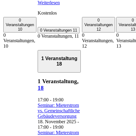
Weiterlesen
Kostenlos
0
0
0
Veranstaltungen
Veranstaltungen
Veranstal
10
12
13
0 Veranstaltungen
11
0
0
0
0 Veranstaltungen,
11
Veranstaltungen,
Veranstaltungen,
Veranstal
10
12
13
1 Veranstaltung
18
1 Veranstaltung,
18
17:00
-
19:00
Seminar: Mieterstrom
vs. Gemeinschaftliche
Gebäudeversorgung
18. November 2025 -
17:00
-
19:00
Seminar: Mieterstrom