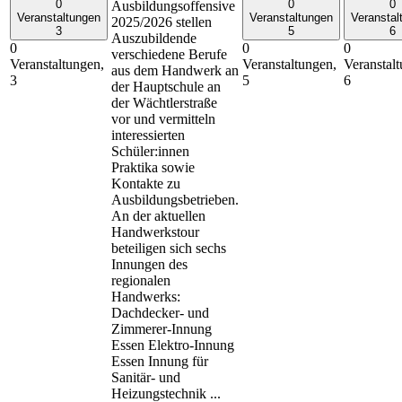
0
0
0
Ausbildungsoffensive
Veranstaltungen
Veranstaltungen
Veranstal
2025/2026 stellen
3
5
6
Auszubildende
0
0
0
verschiedene Berufe
Veranstaltungen,
Veranstaltungen,
Veranstal
aus dem Handwerk an
3
5
6
der Hauptschule an
der Wächtlerstraße
vor und vermitteln
interessierten
Schüler:innen
Praktika sowie
Kontakte zu
Ausbildungsbetrieben.
An der aktuellen
Handwerkstour
beteiligen sich sechs
Innungen des
regionalen
Handwerks:
Dachdecker- und
Zimmerer-Innung
Essen Elektro-Innung
Essen Innung für
Sanitär- und
Heizungstechnik ...