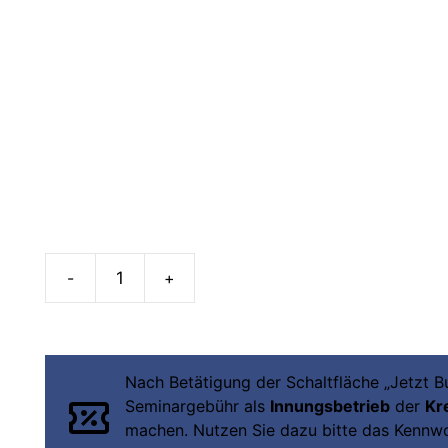
Solarkollektorflächen
–
Gesetzlicher
Rahmen
Nach Betätigung der Schaltfläche „Jetzt 
Menge
Seminargebühr als
Innungsbetrieb
der
Kr
machen. Nutzen Sie dazu bitte das Kennwor