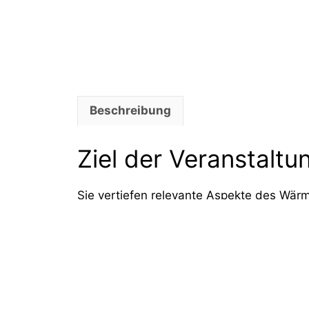
Beschreibung
Ziel der Veranstaltu
Sie vertiefen relevante Aspekte des Wär
Gebäudeenergiegesetz.
Thematische Schwe
Grundlagen des Wärmeschutznach
Analyse von Wärmeschutznachweise