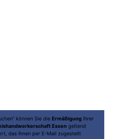
Buchen“ können Sie die
Ermäßigung
Ihrer
eishandwerkerschaft Essen
geltend
t, das Ihnen per E-Mail zugestellt