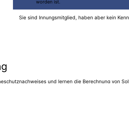
worden ist.
Sie sind Innungsmitglied, haben aber kein Ken
ng
meschutznachweises und lernen die Berechnung von Sol
rpunkte
weises
n anhand praktischer Beispiele